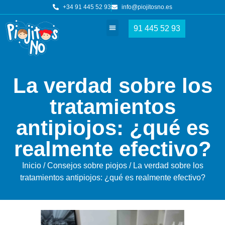
+34 91 445 52 93
info@piojitosno.es
91 445 52 93
Tratamientos piojos
Nuestros centros
La verdad sobre los
tratamientos
antipiojos: ¿qué es
realmente efectivo?
Inicio
/
Consejos sobre piojos
/ La verdad sobre los
tratamientos antipiojos: ¿qué es realmente efectivo?