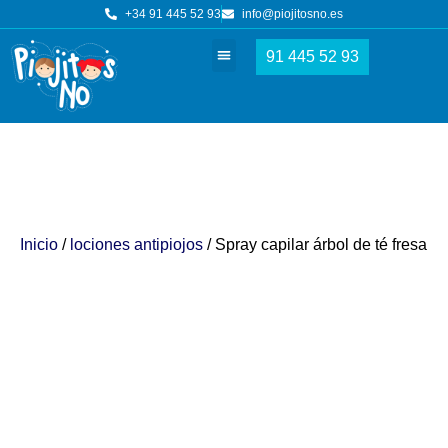
+34 91 445 52 93
info@piojitosno.es
91 445 52 93
Tratamientos piojos
Nuestros centros
Inicio
/
lociones antipiojos
/ Spray capilar árbol de té fresa