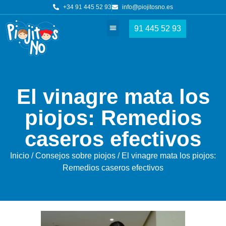
+34 91 445 52 93
info@piojitosno.es
91 445 52 93
Tratamientos piojos
Nuestros centros
El vinagre mata los
piojos: Remedios
caseros efectivos
Inicio
/
Consejos sobre piojos
/ El vinagre mata los piojos:
Remedios caseros efectivos