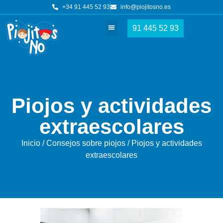
+34 91 445 52 93
info@piojitosno.es
91 445 52 93
Tratamientos piojos
Nuestros centros
Piojos y actividades
extraescolares
Inicio
/
Consejos sobre piojos
/ Piojos y actividades
extraescolares